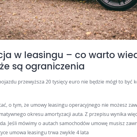
ja w leasingu – co warto wied
 że są ograniczenia
 pojazdu przewyższa 20 tysięcy euro nie będzie mógł to być 
tać, o tym, że umowy leasingu operacyjnego nie możesz zaw
rmatywnego okresu amortyzacji auta. Z przepisu wynika wię
da. Jeśli mówimy o autach samochodów umowę musisz zawrz
tyce umowa leasingu trwa zwykle 4 lata