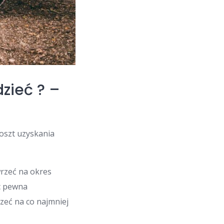
zieć ? –
koszt uzyskania
rzeć na okres
c pewna
eć na co najmniej