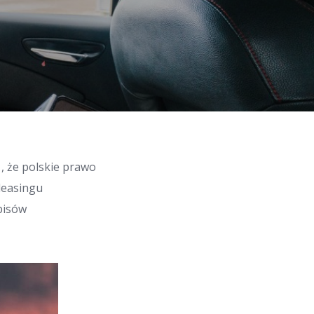
, że polskie prawo
leasingu
pisów