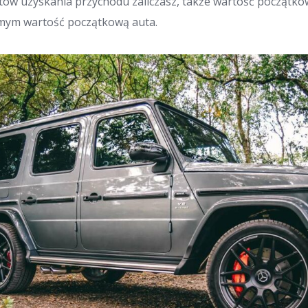
ów uzyskania przychodu zaliczasz, także wartość początkow
mym wartość początkową auta.