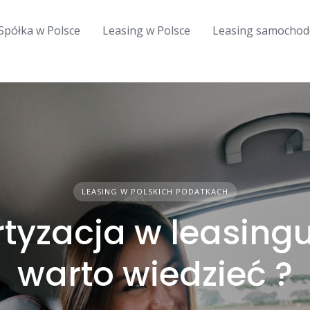
Spółka w Polsce
Leasing w Polsce
Leasing samocho
LEASING W POLSKICH PODATKACH
tyzacja w leasingu
warto wiedzieć ?