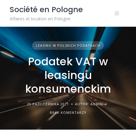
Skip
Société en Pologne
to
content
Affaires et location en Pologne
LEASING W POLSKICH PODATKACH
Podatek VAT w
leasingu
konsumenckim
29 PAŹDZIERNIKA 2021
AUTOR: ADMIN
BRAK KOMENTARZY